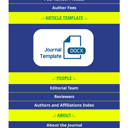
Author Fees
..:
ARTICLE TEMPLATE
:..
..:
PEOPLE
:..
Editorial Team
Reviewers
Authors and Affiliations Index
..:
ABOUT
:..
About the Journal