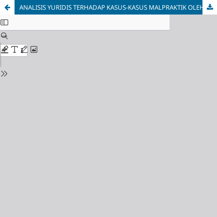
ANALISIS YURIDIS TERHADAP KASUS-KASUS MALPRAKTIK OLEH TENAGA KESEHATAN NON-DOKTER DI RUMAH SAKIT