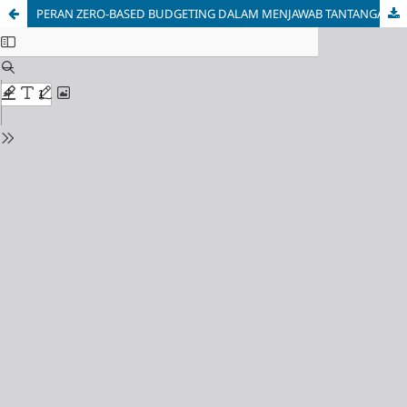
PERAN ZERO-BASED BUDGETING DALAM MENJAWAB TANTANGAN EKONOMI GLOBAL PADA PERUSAHAAN PUBLIK