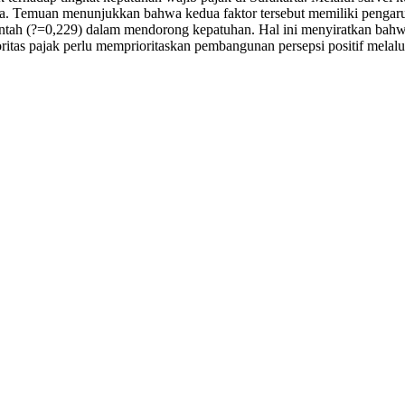
da. Temuan menunjukkan bahwa kedua faktor tersebut memiliki pengaruh 
ntah (?=0,229) dalam mendorong kepatuhan. Hal ini menyiratkan bahwa 
oritas pajak perlu memprioritaskan pembangunan persepsi positif melal