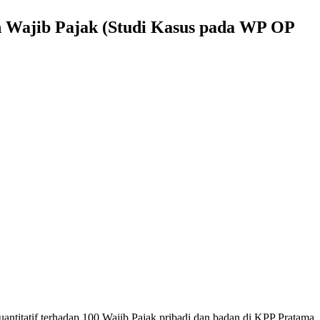
han Wajib Pajak (Studi Kasus pada WP OP
kuantitatif terhadap 100 Wajib Pajak pribadi dan badan di KPP Pratama