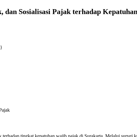
jak, dan Sosialisasi Pajak terhadap Kepatu
"}
 Pajak
ak terhadap tingkat kepatuhan wajib pajak di Surakarta. Melalui survei 