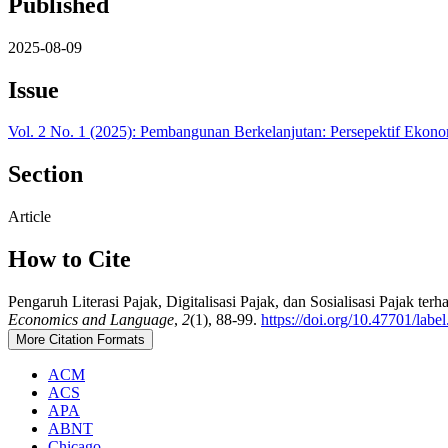
Published
2025-08-09
Issue
Vol. 2 No. 1 (2025): Pembangunan Berkelanjutan: Persepektif Ekon
Section
Article
How to Cite
Pengaruh Literasi Pajak, Digitalisasi Pajak, dan Sosialisasi Pajak 
Economics and Language
,
2
(1), 88-99.
https://doi.org/10.47701/labe
More Citation Formats
ACM
ACS
APA
ABNT
Chicago