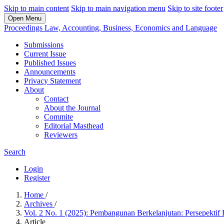
Skip to main content
Skip to main navigation menu
Skip to site footer
Open Menu
Proceedings Law, Accounting, Business, Economics and Language
Submissions
Current Issue
Published Issues
Announcements
Privacy Statement
About
Contact
About the Journal
Commite
Editorial Masthead
Reviewers
Search
Login
Register
Home
/
Archives
/
Vol. 2 No. 1 (2025): Pembangunan Berkelanjutan: Persepekti
Article