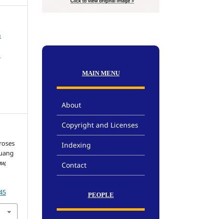
n
i
MAIN MENU
About
Copyright and Licenses
roses
Indexing
luang
aw,
Contact
245
PEOPLE