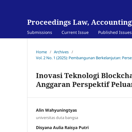
Proceedings Law, Accounting
Submissions
Current Issue
Published Issues
Home
/
Archives
/
Vol. 2 No. 1 (2025): Pembangunan Berkelanjutan: Pers
Inovasi Teknologi Blockc
Anggaran Perspektif Pelu
Alin Wahyuningtyas
universitas duta bangsa
Disyana Aulia Raisya Putri