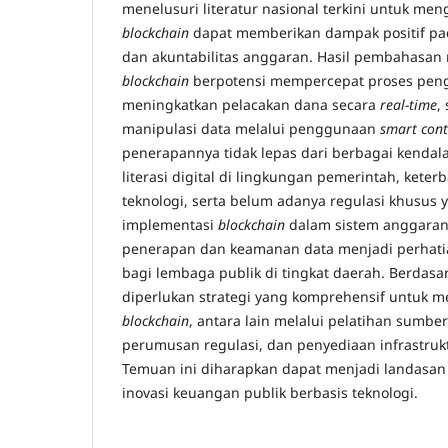
menelusuri literatur nasional terkini untuk men
blockchain
dapat memberikan dampak positif pada
dan akuntabilitas anggaran. Hasil pembahasa
blockchain
berpotensi mempercepat proses pen
meningkatkan pelacakan dana secara
real-time
,
manipulasi data melalui penggunaan
smart cont
penerapannya tidak lepas dari berbagai kendala
literasi digital di lingkungan pemerintah, keter
teknologi, serta belum adanya regulasi khusu
implementasi
blockchain
dalam sistem anggaran. 
penerapan dan keamanan data menjadi perhatia
bagi lembaga publik di tingkat daerah. Berdasark
diperlukan strategi yang komprehensif untuk m
blockchain
, antara lain melalui pelatihan sumbe
perumusan regulasi, dan penyediaan infrastruk
Temuan ini diharapkan dapat menjadi landasa
inovasi keuangan publik berbasis teknologi.