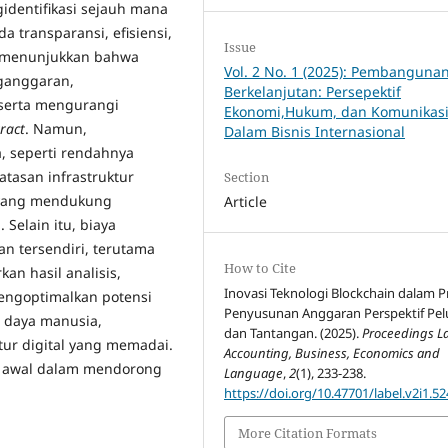
gidentifikasi sejauh mana
 transparansi, efisiensi,
Issue
n menunjukkan bahwa
Vol. 2 No. 1 (2025): Pembanguna
ganggaran,
Berkelanjutan: Persepektif
 serta mengurangi
Ekonomi,Hukum, dan Komunikas
ract
. Namun,
Dalam Bisnis Internasional
, seperti rendahnya
batasan infrastruktur
Section
s yang mendukung
Article
Selain itu, biaya
n tersendiri, terutama
How to Cite
an hasil analisis,
Inovasi Teknologi Blockchain dalam P
engoptimalkan potensi
Penyusunan Anggaran Perspektif Pe
r daya manusia,
dan Tantangan. (2025).
Proceedings L
tur digital yang memadai.
Accounting, Business, Economics and
n awal dalam mendorong
Language
,
2
(1), 233-238.
https://doi.org/10.47701/label.v2i1.5
More Citation Formats