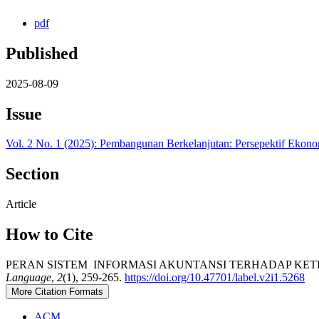
pdf
Published
2025-08-09
Issue
Vol. 2 No. 1 (2025): Pembangunan Berkelanjutan: Persepektif Ekon
Section
Article
How to Cite
PERAN SISTEM INFORMASI AKUNTANSI TERHADAP KET
Language
,
2
(1), 259-265.
https://doi.org/10.47701/label.v2i1.5268
More Citation Formats
ACM