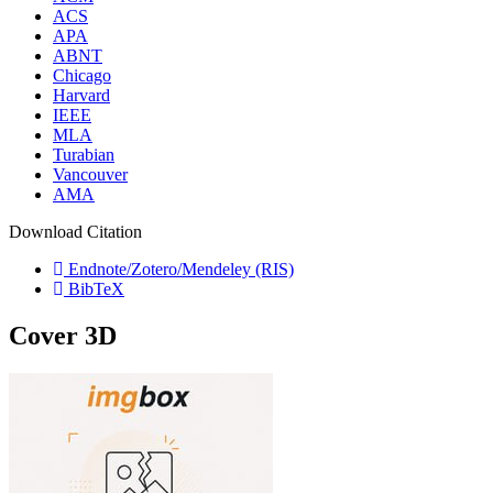
ACS
APA
ABNT
Chicago
Harvard
IEEE
MLA
Turabian
Vancouver
AMA
Download Citation
Endnote/Zotero/Mendeley (RIS)
BibTeX
Cover 3D