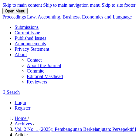
Skip to main content
Skip to main navigation menu
Skip to site footer
Open Menu
Proceedings Law, Accounting, Business, Economics and Language
Submissions
Current Issue
Published Issues
Announcements
Privacy Statement
About
Contact
About the Journal
Commite
Editorial Masthead
Reviewers
Search
Login
Register
Home
/
Archives
/
Vol. 2 No. 1 (2025): Pembangunan Berkelanjutan: Persepekti
Article