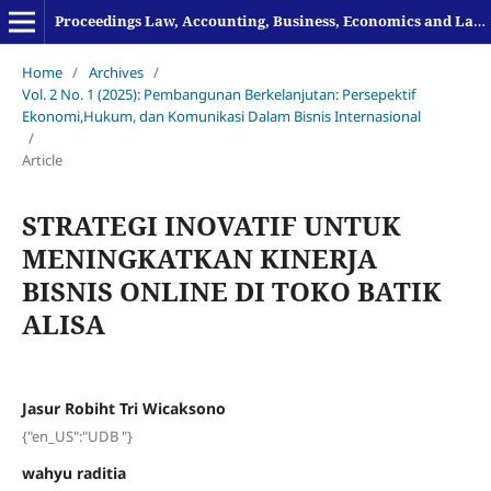
Proceedings Law, Accounting, Business, Economics and Language
Home
/
Archives
/
Vol. 2 No. 1 (2025): Pembangunan Berkelanjutan: Persepektif
Ekonomi,Hukum, dan Komunikasi Dalam Bisnis Internasional
/
Article
STRATEGI INOVATIF UNTUK
MENINGKATKAN KINERJA
BISNIS ONLINE DI TOKO BATIK
ALISA
Jasur Robiht Tri Wicaksono
{"en_US":"UDB "}
wahyu raditia